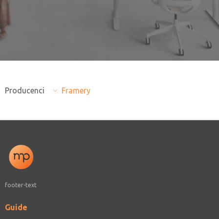
Producenci
Framery
footer-text
Guide