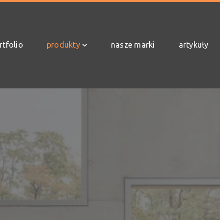
rtfolio
produkty
nasze marki
artykuły