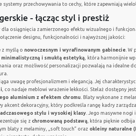
ne systemy przechowywania to cechy, które zapewniają wielol
rskie - łącząc styl i prestiż
la osiągnięcia zamierzonego efektu wizualnego i funkcjona
ołączenie designu, funkcjonalności i najwyższej jakości:
 z myślą o
nowoczesnym i wyrafinowanym gabinecie
. W 
ę minimalistyczną i smukłą estetyką
, która harmonijnie wp
ania oraz możliwość personalizacji pozwalają na idealne 
ura.
ciąga uwagę profesjonalizmem i elegancją. Jej charakterysty
i
, co nadaje meblowi wrażenie lekkości. Stelaż dostępny je
nego aluminium z efektem chromu
. Blaty wykonane z mela
 akcent dekoracyjny, który podkreśla rangę kadry zarządzaj
adczasowego stylu i wysokiej klasy
. Jego masywne nogi 
rezentuje się z
chromowaną podstawą
, która pięknie odbij
ym blaty z melaminy, „soft touch” oraz
okleiny naturalne (