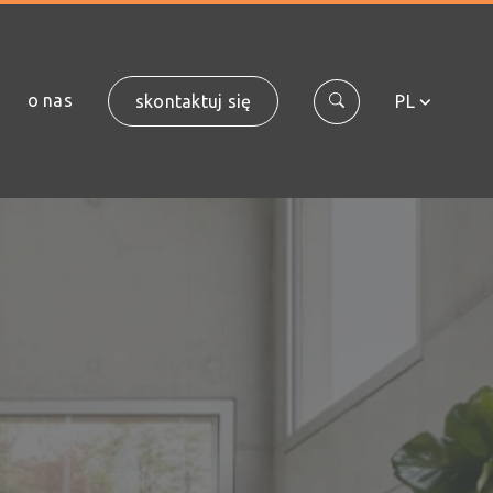
o nas
skontaktuj się
PL