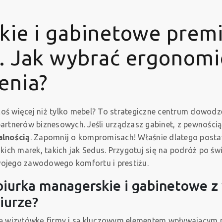
kie i gabinetowe prem
. Jak wybrać ergonomic
enia?
oś więcej niż tylko mebel? To strategiczne centrum dowod
artnerów biznesowych. Jeśli urządzasz gabinet, z pewnością
alnością
. Zapomnij o kompromisach! Właśnie dlatego posta
ich marek, takich jak Sedus. Przygotuj się na podróż po św
wojego zawodowego komfortu i prestiżu.
iurka managerskie i gabinetowe z w
iurze?
 wizytówkę firmy i są kluczowym elementem wpływającym n