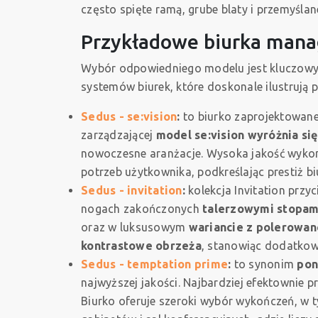
często spięte ramą, grube blaty i przemyśla
Przykładowe biurka manage
Wybór odpowiedniego modelu jest kluczowy d
systemów biurek, które doskonale ilustrują p
Sedus - se:vision
:
to biurko zaprojektowane
zarządzającej
model se:vision wyróżnia si
nowoczesne aranżacje. Wysoka jakość wykon
potrzeb użytkownika, podkreślając prestiż bi
Sedus - invitation
:
kolekcja Invitation przy
nogach zakończonych
talerzowymi stopam
oraz w luksusowym
wariancie z polerowa
kontrastowe obrzeża
, stanowiąc dodatkowy
Sedus - temptation prime
:
to synonim
pon
najwyższej jakości. Najbardziej efektownie p
Biurko oferuje szeroki wybór wykończeń, w t