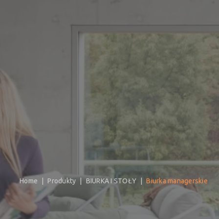
Home
Produkty
BIURKA I STOŁY
Biurka managerskie