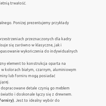
etnią trwałość.
lnego. Poniżej prezentujemy przykłady
przestrzeniach przeznaczonych dla kadry
isuje się zarówno w klasyczne, jak i
dopasowanie wykończenia do indywidualnych
czny element to konstrukcja oparta na
st w kolorach białym, czarnym, aluminiowym
miny lub forniru mogą posiadać
ącej.
i dopracowane detale czynią go meblem
a światło i doskonale łączy się z drewnem.
forniry)
. Jest to idealny wybór do