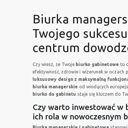
Biurka managers
Twojego sukcesu
centrum dowodz
Czy wiesz, że Twoje
biurko gabinetowe
to c
efektywność, zdrowie i wizerunek w oczach p
luksusowy design z maksymalną funkcjon
biurka managerskie
od wiodących europejsk
biurko do gabinetu
staje się kluczem do T
Czy warto inwestować w b
ich rola w nowoczesnym b
Biurka managerskie i gabinetowe
stanowią