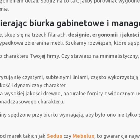
dnieniem detali. Spójrz na to tak, jakby porównać wygodne
enia.
ierając biurka gabinetowe i manag
e
, skup się na trzech filarach:
designie, ergonomii i jakośc
rzypadkowa zbieranina mebli. Szukamy rozwiązań, które są sp
 charakteru Twojej firmy. Czy stawiasz na minimalistyczny,
yzują się czystymi, subtelnymi liniami, często wykorzystuj
kość i dynamiczny charakter.
a wysokiej jakości drewno, naturalne forniry z widocznym u
ponadczasowego charakteru.
iny spędzone przy biurku wymagają, aby było ono nie tylko 
 od marek takich jak
Sedus
czy
Mebelux
, to gwarancja najw