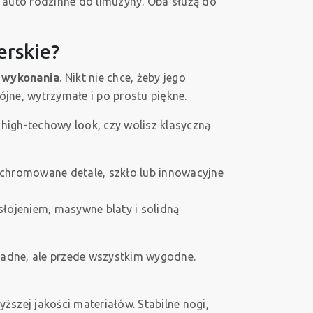
 auto rodzinne do limuzyny. Oba służą do
erskie?
i wykonania
. Nikt nie chce, żeby jego
ójne, wytrzymałe i po prostu piękne.
 high-techowy look, czy wolisz klasyczną
ą chromowane detale, szkło lub innowacyjne
słojeniem, masywne blaty i solidną
ładne, ale przede wszystkim wygodne.
yższej jakości materiałów. Stabilne nogi,