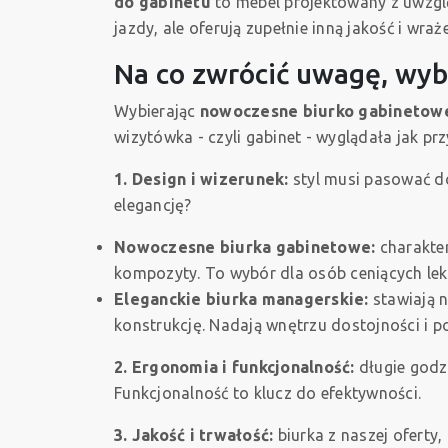
do gabinetu
to mebel projektowany z uwzglę
jazdy, ale oferują zupełnie inną jakość i wraż
Na co zwrócić uwagę, wyb
Wybierając
nowoczesne biurko gabinetow
wizytówka - czyli gabinet - wyglądała jak p
1. Design i wizerunek:
styl musi pasować do
elegancję?
Nowoczesne biurka gabinetowe:
charakter
kompozyty. To wybór dla osób ceniących lek
Eleganckie biurka managerskie:
stawiają n
konstrukcję. Nadają wnętrzu dostojności i 
2. Ergonomia i funkcjonalność:
długie godz
Funkcjonalność to klucz do efektywności.
3. Jakość i trwałość:
biurka z naszej oferty,