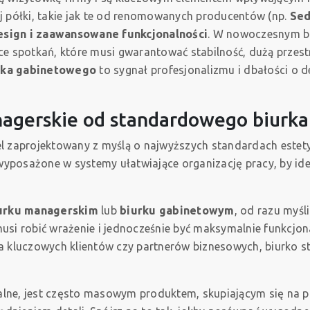
j półki, takie jak te od renomowanych producentów (np.
Se
sign i zaawansowane funkcjonalności
. W nowoczesnym biu
sce spotkań, które musi gwarantować stabilność, dużą prze
rka gabinetowego
to sygnał profesjonalizmu i dbałości o de
nagerskie od standardowego biurk
 zaprojektowany z myślą o najwyższych standardach estety
wyposażone w systemy ułatwiające organizację pracy, by id
urku managerskim
lub
biurku gabinetowym
, od razu myśl
musi robić wrażenie i jednocześnie być maksymalnie funkcjona
a kluczowych klientów czy partnerów biznesowych, biurko s
alne, jest często masowym produktem, skupiającym się na 