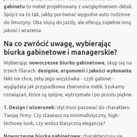
gabinetu
to mebel projektowany z uwzględnieniem detali.
Spójrz na to tak, jakby porównać wygodne auto rodzinne
do limuzyny. Oba służą do jazdy, ale oferują zupełnie inną
jakość i wrażenia.
Na co zwrócić uwagę, wybierając
biurka gabinetowe i managerskie?
Wybierając
nowoczesne biurko gabinetowe
, skup się na
trzech filarach:
designie, ergonomii i jakości wykonania
.
Nikt nie chce, żeby jego wizytówka - czyli gabinet -
wyglądała jak przypadkowa zbieranina mebli. Szukamy
rozwiązań, które są spójne, wytrzymałe i po prostu piękne.
1. Design i wizerunek:
styl musi pasować do charakteru
Twojej firmy. Czy stawiasz na minimalistyczny, high-
techowy look, czy wolisz klasyczną elegancję?
Nowoczesne biurka gabinetowe:
charakteryzują się