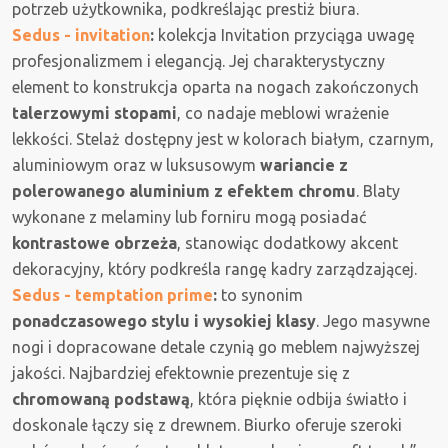
potrzeb użytkownika, podkreślając prestiż biura.
Sedus - invitation
:
kolekcja Invitation przyciąga uwagę
profesjonalizmem i elegancją. Jej charakterystyczny
element to konstrukcja oparta na nogach zakończonych
talerzowymi stopami
, co nadaje meblowi wrażenie
lekkości. Stelaż dostępny jest w kolorach białym, czarnym,
aluminiowym oraz w luksusowym
wariancie z
polerowanego aluminium z efektem chromu
. Blaty
wykonane z melaminy lub forniru mogą posiadać
kontrastowe obrzeża
, stanowiąc dodatkowy akcent
dekoracyjny, który podkreśla rangę kadry zarządzającej.
Sedus - temptation prime
:
to synonim
ponadczasowego stylu i wysokiej klasy
. Jego masywne
nogi i dopracowane detale czynią go meblem najwyższej
jakości. Najbardziej efektownie prezentuje się z
chromowaną podstawą
, która pięknie odbija światło i
doskonale łączy się z drewnem. Biurko oferuje szeroki