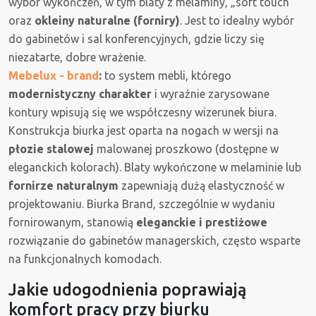
wybór wykończeń, w tym blaty z melaminy, „soft touch”
oraz
okleiny naturalne (forniry)
. Jest to idealny wybór
do gabinetów i sal konferencyjnych, gdzie liczy się
niezatarte, dobre wrażenie.
Mebelux - brand
:
to system mebli, którego
modernistyczny charakter
i wyraźnie zarysowane
kontury wpisują się we współczesny wizerunek biura.
Konstrukcja biurka jest oparta na nogach w wersji na
płozie stalowej
malowanej proszkowo (dostępne w
eleganckich kolorach). Blaty wykończone w melaminie lub
fornirze naturalnym
zapewniają dużą elastyczność w
projektowaniu. Biurka Brand, szczególnie w wydaniu
fornirowanym, stanowią
eleganckie i prestiżowe
rozwiązanie do gabinetów managerskich, często wsparte
na funkcjonalnych komodach.
Jakie udogodnienia poprawiają
komfort pracy przy biurku