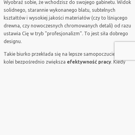
Wyobraź sobie, że wchodzisz do swojego gabinetu. Widok
solidnego, starannie wykonanego blatu, subtelnych
kształtów i wysokiej jakości materiałów (czy to lśniącego
drewna, czy nowoczesnych chromowanych detali) od razu
ustawia Cię w tryb "profesjonalizm". To jest siła dobrego
designu.
Takie biurko przekłada się na lepsze samopoczucie, a to z
kolei bezpośrednio zwiększa
efektywność pracy
. Kiedy
czujesz się dobrze w swoim otoczeniu, pracujesz chętniej i
z większym zaangażowaniem.
Podsumowanie i wybór idealnego
biurka
Wybór odpowiedniego wyposażenia biurowego, a
zwłaszcza centralnego elementu, jakim jest
biurko
managerskie
, nigdy nie jest prosty. Wymaga to
połączenia estetyki, komfortu i funkcjonalności. W naszej