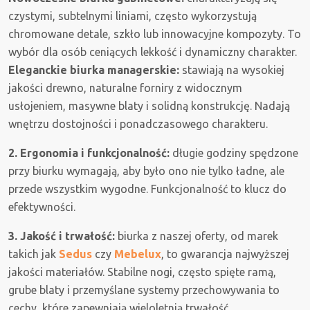
czystymi, subtelnymi liniami, często wykorzystują
chromowane detale, szkło lub innowacyjne kompozyty. To
wybór dla osób ceniących lekkość i dynamiczny charakter.
Eleganckie biurka managerskie:
stawiają na wysokiej
jakości drewno, naturalne forniry z widocznym
usłojeniem, masywne blaty i solidną konstrukcję. Nadają
wnętrzu dostojności i ponadczasowego charakteru.
2. Ergonomia i funkcjonalność:
długie godziny spędzone
przy biurku wymagają, aby było ono nie tylko ładne, ale
przede wszystkim wygodne. Funkcjonalność to klucz do
efektywności.
3. Jakość i trwałość:
biurka z naszej oferty, od marek
takich jak
Sedus
czy
Mebelux
, to gwarancja najwyższej
jakości materiałów. Stabilne nogi, często spięte ramą,
grube blaty i przemyślane systemy przechowywania to
cechy, które zapewniają wieloletnią trwałość.