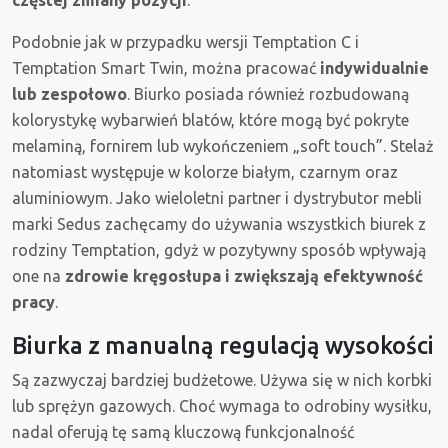
częstej zmiany pozycji
.
Podobnie jak w przypadku wersji Temptation C i
Temptation Smart Twin, można pracować
indywidualnie
lub zespołowo
. Biurko posiada również rozbudowaną
kolorystykę wybarwień blatów, które mogą być pokryte
melaminą, fornirem lub wykończeniem „soft touch”. Stelaż
natomiast występuje w kolorze białym, czarnym oraz
aluminiowym. Jako wieloletni partner i dystrybutor mebli
marki Sedus zachęcamy do używania wszystkich biurek z
rodziny Temptation, gdyż w pozytywny sposób wpływają
one na
zdrowie kręgosłupa i zwiększają efektywność
pracy
.
Biurka z manualną regulacją wysokości
Są zazwyczaj bardziej budżetowe. Używa się w nich korbki
lub sprężyn gazowych. Choć wymaga to odrobiny wysiłku,
nadal oferują tę samą kluczową funkcjonalność