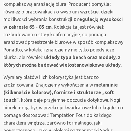
kompleksową aranżację biura. Producent pomyślał
również o pracownikach o wysokim wzroście, dzięki
możliwości wybrania konstrukcji
z regulacją wysokości
w zakresie 65 - 85 cm
. Kolekcja ta jest również
rozbudowana o stoły konferencyjne, co pomaga
aranżować przestrzenie biurowe w sposób kompleksowy.
Ponadto, w kolekcji znajdziemy nie tylko pojedyncze
biurka, ale również
układy typu bench oraz moduły, z
których można budować wielostanowiskowe układy
.
Wymiary blatów i ich kolorystyka jest bardzo
zróżnicowana. Znajdziemy wykończenia w
melaminie
(kilkanaście kolorów), fornirze i strukturze „soft
touch”
, która daje przyjemne odczucia dotykowe. Nogi
biurek mogą być w przekroju kwadratowe lub okrągłe, co
pomaga dostosować Temptation Four do każdego
charakteru wnętrza, zarówno formalnego, jak i
nowoczesnego. Jako wieloletni partner marki Sedus,