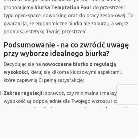
proponujemy
biurka Temptation Four
do przestrzeni
typu open-space, coworking oraz do pracy zespołowej. To
gwarancja, że ergonomiczne biurka nie zaburzą, a wręcz
podniosą estetykę Twojej przestrzeni.
Podsumowanie - na co zwrócić uwagę
przy wyborze idealnego biurka?
Decydując się na
nowoczesne biurko z regulacją
wysokości
, kieruj się kilkoma kluczowymi aspektami,
które zapewnią Ci pełną satysfakcję:
Zakres regulacji:
sprawdź, czy minimalna i maksymalna
wysokość są odpowiednie dla Twojego wzrostu i czy
pozwalają na komfortową pracę zarówno siedzącą, jak i
stojącą (np. 650–1250 mm).
Mechanizm:
zdecyduj, czy potrzebujesz luksusu i
szybkości elektrycznej regulacji z pamięcią ustawień, czy