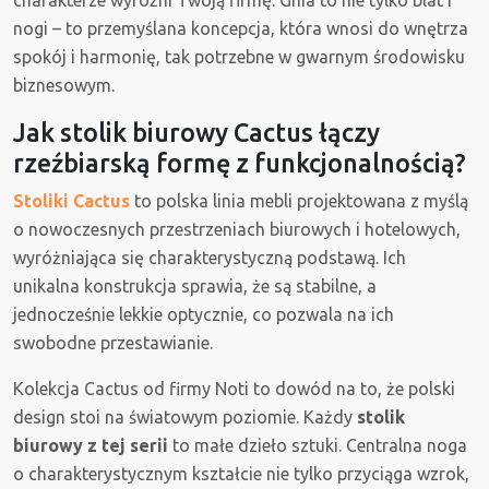
charakterze wyróżni Twoją firmę. Ghia to nie tylko blat i
nogi – to przemyślana koncepcja, która wnosi do wnętrza
spokój i harmonię, tak potrzebne w gwarnym środowisku
biznesowym.
Jak stolik biurowy Cactus łączy
rzeźbiarską formę z funkcjonalnością?
Stoliki Cactus
to polska linia mebli projektowana z myślą
o nowoczesnych przestrzeniach biurowych i hotelowych,
wyróżniająca się charakterystyczną podstawą. Ich
unikalna konstrukcja sprawia, że są stabilne, a
jednocześnie lekkie optycznie, co pozwala na ich
swobodne przestawianie.
Kolekcja Cactus od firmy Noti to dowód na to, że polski
design stoi na światowym poziomie. Każdy
stolik
biurowy z tej serii
to małe dzieło sztuki. Centralna noga
o charakterystycznym kształcie nie tylko przyciąga wzrok,