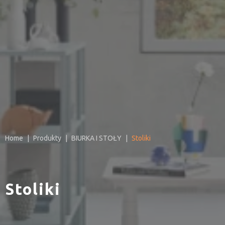
Home
Produkty
BIURKA I STOŁY
Stoliki
Stoliki