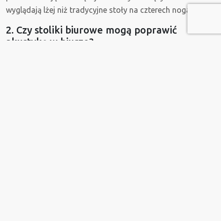
wyglądają lżej niż tradycyjne stoły na czterech nogach.
2. Czy stoliki biurowe mogą poprawić
akustykę w biurze?
Choć sam stolik biurowy rzadko pełni funkcję ekranu
akustycznego, wybór odpowiednich materiałów może
pomóc w pochłanianiu dźwięków. Stoliki z blatami
wykończonymi linoleum lub drewnem lepiej radzą sobie z
tłumieniem odgłosów kładzionych przedmiotów niż blaty
szklane czy metalowe. W połączeniu z tapicerowanymi
siedziskami, nowoczesne stoliki biurowe stanowią istotny
element systemu poprawy komfortu akustycznego w
strefach wspólnych.
3. Jakie były trendy w projektowaniu stołów
do biura w 2025 roku?
Obecnie dominują dwa trendy: biophilic design oraz