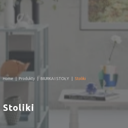
Home
Produkty
BIURKA I STOŁY
Stoliki
Stoliki