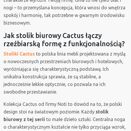
charakterze wyróżni Twoją firmę. Ghia to nie tylko blat i
nogi – to przemyślana koncepcja, która wnosi do wnętrza
spokój i harmonię, tak potrzebne w gwarnym środowisku
biznesowym.
Jak stolik biurowy Cactus łączy
rzeźbiarską formę z funkcjonalnością?
Stoliki Cactus
to polska linia mebli projektowana z myślą
o nowoczesnych przestrzeniach biurowych i hotelowych,
wyróżniająca się charakterystyczną podstawą. Ich
unikalna konstrukcja sprawia, że są stabilne, a
jednocześnie lekkie optycznie, co pozwala na ich
swobodne przestawianie.
Kolekcja Cactus od firmy Noti to dowód na to, że polski
design stoi na światowym poziomie. Każdy
stolik
biurowy z tej serii
to małe dzieło sztuki. Centralna noga
o charakterystycznym kształcie nie tylko przyciąga wzrok,