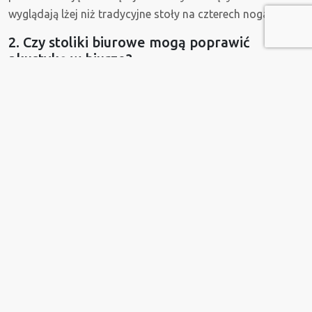
wyglądają lżej niż tradycyjne stoły na czterech nogach.
2. Czy stoliki biurowe mogą poprawić
akustykę w biurze?
Choć sam stolik biurowy rzadko pełni funkcję ekranu
akustycznego, wybór odpowiednich materiałów może
pomóc w pochłanianiu dźwięków. Stoliki z blatami
wykończonymi linoleum lub drewnem lepiej radzą sobie z
tłumieniem odgłosów kładzionych przedmiotów niż blaty
szklane czy metalowe. W połączeniu z tapicerowanymi
siedziskami, nowoczesne stoliki biurowe stanowią istotny
element systemu poprawy komfortu akustycznego w
strefach wspólnych.
3. Jakie były trendy w projektowaniu stołów
do biura w 2025 roku?
Obecnie dominują dwa trendy: biophilic design oraz