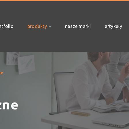
rtfolio
produkty
nasze marki
artykuły
ne
zne