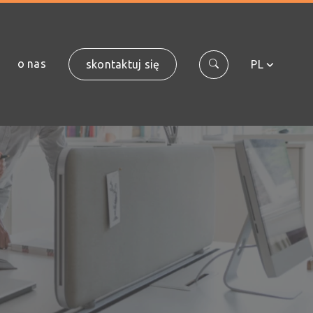
o nas
skontaktuj się
PL