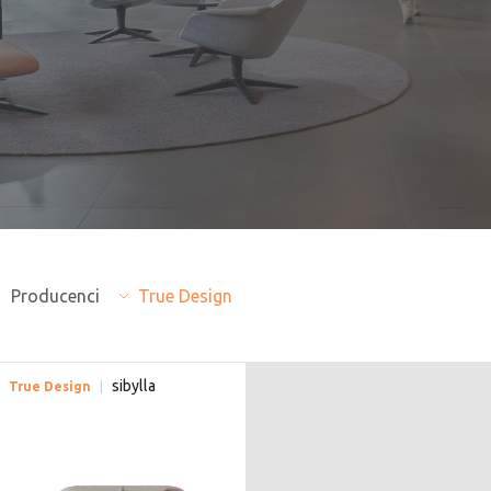
Producenci
True Design
sibylla
True Design