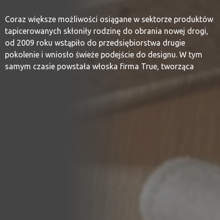
Coraz większe możliwości osiągane w sektorze produktów
tapicerowanych skłoniły rodzinę do obrania nowej drogi,
od 2009 roku wstąpiło do przedsiębiorstwa drugie
pokolenie i wniosło świeże podejście do designu. W tym
samym czasie powstała włoska firma True, tworząca
wysokiej jakości meble i akcesoria, bardzo zdolna,
innowacyjna i na bieżąco reagująca na zmieniające się
potrzeby rynku.
Duch marki zawarty jest w jednym, zwięzłym i precyzyjnym
przymiotniku “TRUE”, który odzwierciedla wartości, na
których opierają się jej kolekcje, charakteryzujące się
autentycznością i praktycznością.