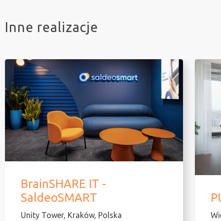
Inne realizacje
BrainSHARE IT -
SaldeoSMART
P
Unity Tower, Kraków, Polska
Wi