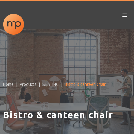
Home
Products
SEATING
Bistro & canteen chair
Bistro & canteen chair