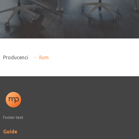
Producenci
Ilum
footer-text
Guide