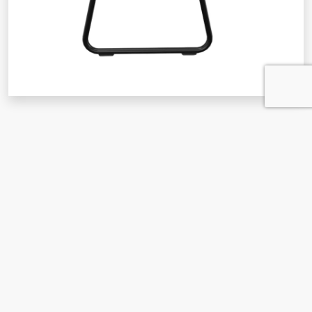
Czym są blaty melaminowe?
Blaty melaminowe są popularne w meblarstwie i
wykończeniach wnętrz. Powszechnie stosuje się je w:
biurkach, stołach, szafach i zabudowach kuchennych.
Melamina, to rodzaj wykończenia blatu, którą tworzy
syntetyczny materiał. Jest on tworzywem sztucznym o
wysokiej wytrzymałości i trwałości. Blat melaminowy
składa się z trzech głównych warstw. Wewnątrz znajduje
się płyta wiórowa lub MDF, na których nanoszona jest