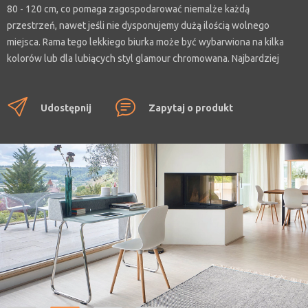
80 - 120 cm, co pomaga zagospodarować niemalże każdą
przestrzeń, nawet jeśli nie dysponujemy dużą ilością wolnego
miejsca. Rama tego lekkiego biurka może być wybarwiona na kilka
kolorów lub dla lubiących styl glamour chromowana. Najbardziej
rozbudowana wersja Secretair Home posiada ściankę wykonaną z
materiału PET oraz półkę i taką konfigurację polecamy, gdyż w łatwy
Udostępnij
Zapytaj o produkt
sposób pomaga ona organizować nasze domowe stanowisko pracy.