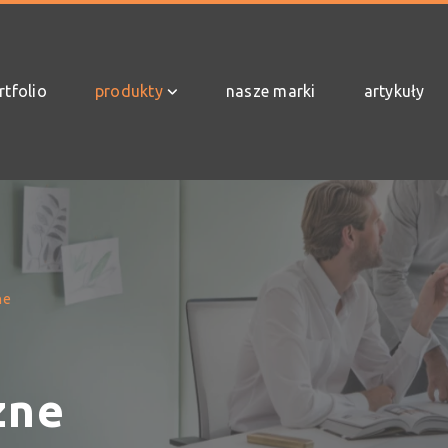
rtfolio
produkty
nasze marki
artykuły
ne
zne