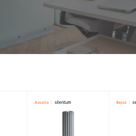
silentum
s
Acustio
Bejot