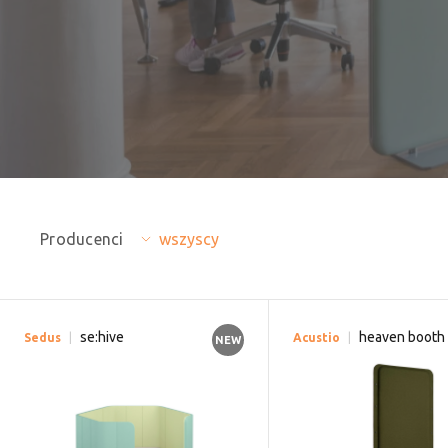
Producenci
wszyscy
se:hive
heaven booth
Sedus
Acustio
NEW