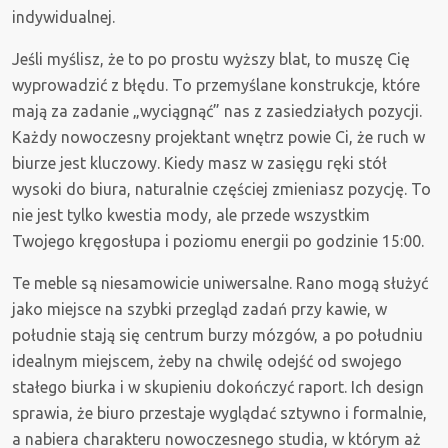
indywidualnej.
Jeśli myślisz, że to po prostu wyższy blat, to muszę Cię
wyprowadzić z błędu. To przemyślane konstrukcje, które
mają za zadanie „wyciągnąć” nas z zasiedziałych pozycji.
Każdy nowoczesny projektant wnętrz powie Ci, że ruch w
biurze jest kluczowy. Kiedy masz w zasięgu ręki stół
wysoki do biura, naturalnie częściej zmieniasz pozycję. To
nie jest tylko kwestia mody, ale przede wszystkim
Twojego kręgosłupa i poziomu energii po godzinie 15:00.
Te meble są niesamowicie uniwersalne. Rano mogą służyć
jako miejsce na szybki przegląd zadań przy kawie, w
południe stają się centrum burzy mózgów, a po południu
idealnym miejscem, żeby na chwilę odejść od swojego
stałego biurka i w skupieniu dokończyć raport. Ich design
sprawia, że biuro przestaje wyglądać sztywno i formalnie,
a nabiera charakteru nowoczesnego studia, w którym aż