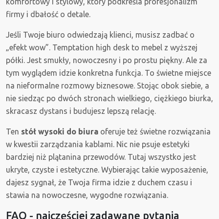
komfortowy i stylowy, który podkreśla profesjonalizm
firmy i dbałość o detale.
Jeśli Twoje biuro odwiedzają klienci, musisz zadbać o
„efekt wow”. Temptation high desk to mebel z wyższej
półki. Jest smukły, nowoczesny i po prostu piękny. Ale za
tym wyglądem idzie konkretna funkcja. To świetne miejsce
na nieformalne rozmowy biznesowe. Stojąc obok siebie, a
nie siedząc po dwóch stronach wielkiego, ciężkiego biurka,
skracasz dystans i budujesz lepszą relację.
Ten
stół wysoki do biura
oferuje też świetne rozwiązania
w kwestii zarządzania kablami. Nic nie psuje estetyki
bardziej niż plątanina przewodów. Tutaj wszystko jest
ukryte, czyste i estetyczne. Wybierając takie wyposażenie,
dajesz sygnał, że Twoja firma idzie z duchem czasu i
stawia na nowoczesne, wygodne rozwiązania.
FAQ - najczęściej zadawane pytania