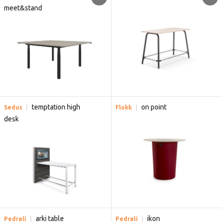
meet&stand
temptation high
on point
Sedus
Flokk
desk
arki table
ikon
Pedrali
Pedrali