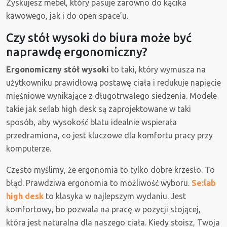
Zyskujesz mebel, który pasuje zarówno do kącika
kawowego, jak i do open space’u.
Czy stół wysoki do biura może być
naprawdę ergonomiczny?
Ergonomiczny stół wysoki
to taki, który wymusza na
użytkowniku prawidłową postawę ciała i redukuje napięcie
mięśniowe wynikające z długotrwałego siedzenia. Modele
takie jak se:lab high desk są zaprojektowane w taki
sposób, aby wysokość blatu idealnie wspierała
przedramiona, co jest kluczowe dla komfortu pracy przy
komputerze.
Często myślimy, że ergonomia to tylko dobre krzesło. To
błąd. Prawdziwa ergonomia to możliwość wyboru.
Se:lab
high desk
to klasyka w najlepszym wydaniu. Jest
komfortowy, bo pozwala na pracę w pozycji stojącej,
która jest naturalna dla naszego ciała. Kiedy stoisz, Twoja