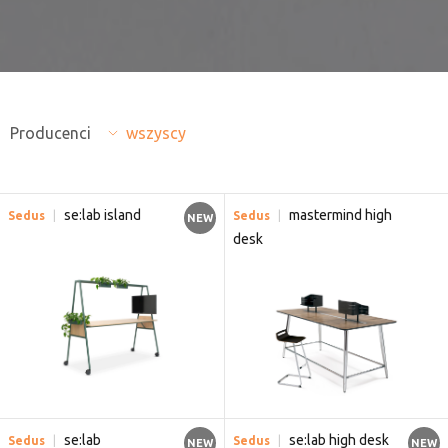
Producenci
wszyscy
se:lab island
mastermind high
Sedus
Sedus
NEW
desk
se:lab
se:lab high desk
Sedus
Sedus
NEW
NEW