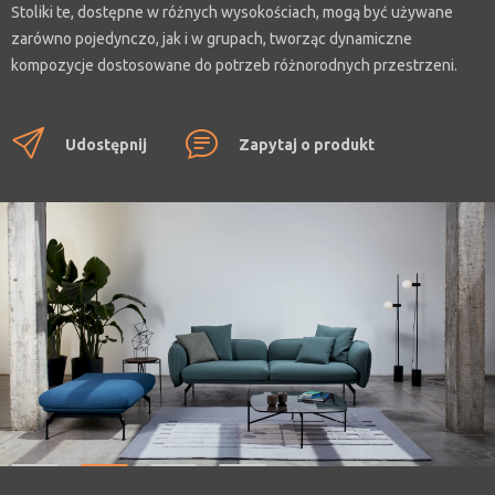
Stoliki te, dostępne w różnych wysokościach, mogą być używane
zarówno pojedynczo, jak i w grupach, tworząc dynamiczne
kompozycje dostosowane do potrzeb różnorodnych przestrzeni.
Blaty stolików wykonane są z wysokiej jakości materiałów, takich jak
szkło, drewno czy kamień, co pozwala na personalizację w
Udostępnij
Zapytaj o produkt
zależności od stylu wnętrza. Subtelna metalowa konstrukcja, na
której opiera się blat, nadaje całości wrażenie lekkości i elegancji,
jednocześnie zapewniając trwałość i stabilność.
Dzięki swojej modułowości i różnorodności form, stoliki Tinker można
łatwo dostosować do wielu typów aranżacji – od minimalistycznych
po bardziej wyrafinowane. To idealny wybór dla tych, którzy
poszukują mebli o ponadczasowej estetyce i wielofunkcyjności.