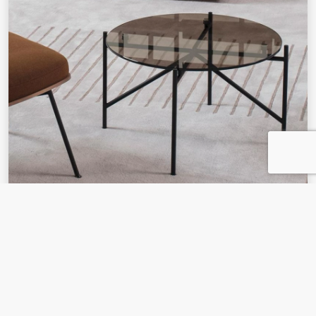
Szklana alternatywa
Szklane blaty stolików Tinker marki Prostoria wyróżniają
się nowoczesną elegancją, podkreślając minimalistyczną