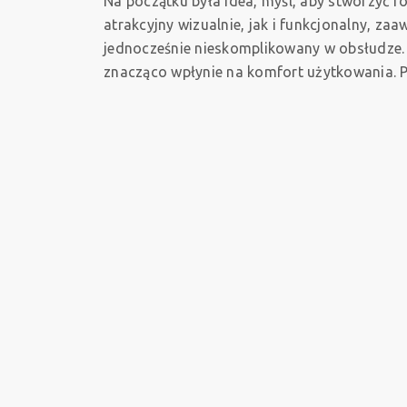
Na początku była idea, myśl, aby stworzyć f
atrakcyjny wizualnie, jak i funkcjonalny, za
jednocześnie nieskomplikowany w obsłudze. 
znacząco wpłynie na komfort użytkowania. P
przyszedł czas na działanie. Niekończące si
stosy szkiców i mnóstwo konsultacji dopro
powstania tego fotela. Violle naprawdę prez
urzeczywistnioną ideę. Łączy piękno formy z
profesjonalizmem, bez kompromisów.