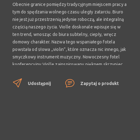
Obecnie granice pomiędzy tradycyjnym miejscem pracy a
tym do spędzania wolnego czasu uległy zatarciu. Biuro
nie jest już przestrzenią jedynie roboczą, ale integralną
częścią naszego życia. Violle doskonale wpisuje się w
ten trend, wnosząc do biura subtelny, ciepły, wręcz
domowy charakter. Nazwa tego wspaniałego fotela
powstała od słowa „violin”, które oznacza nic innego, jak
smyczkowy instrument muzyczny. Nowoczesny fotel
konferencyjny Violle zainspirowany pięknem skrzypiec,
stworzony został z niezwykłą starannością. Jego celem
jest dostarczenie maksymalnej wygody i przyjemności
Udostępnij
Zapytaj o produkt
użytkowania. Jest to niewątpliwie najwyższa jakość
uchwycona w eleganckiej formie.