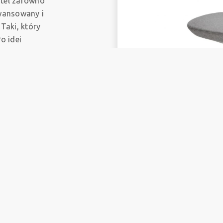
otel zarówno
awansowany i
Taki, który
o idei
ę rozmowy,
wadziły do
entuje