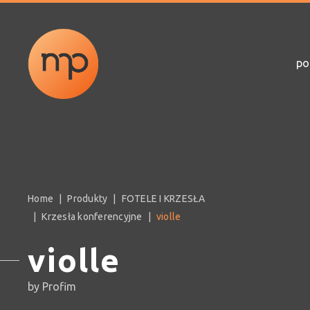
po
Home
Produkty
FOTELE I KRZESŁA
Krzesła konferencyjne
violle
violle
by Profim