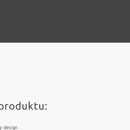
produktu:
y design