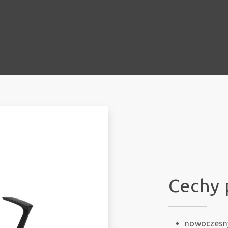
Cechy 
nowoczesn