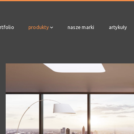
rtfolio
produkty
nasze marki
artykuły