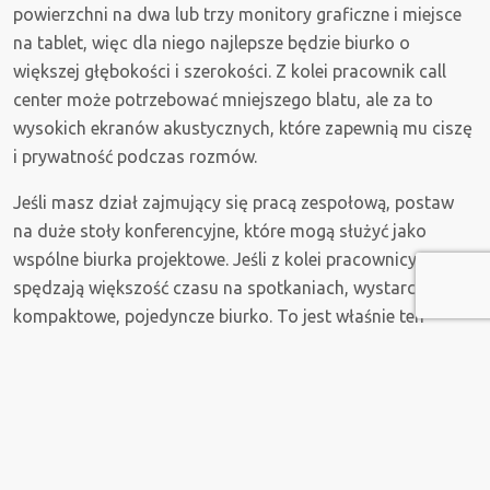
powierzchni na dwa lub trzy monitory graficzne i miejsce
na tablet, więc dla niego najlepsze będzie biurko o
większej głębokości i szerokości. Z kolei pracownik call
center może potrzebować mniejszego blatu, ale za to
wysokich ekranów akustycznych, które zapewnią mu ciszę
i prywatność podczas rozmów.
Jeśli masz dział zajmujący się pracą zespołową, postaw
na duże stoły konferencyjne, które mogą służyć jako
wspólne biurka projektowe. Jeśli z kolei pracownicy
spędzają większość czasu na spotkaniach, wystarczy im
kompaktowe, pojedyncze biurko. To jest właśnie ten
moment, w którym do gry wchodzą modułowe systemy
meblowe - możesz komponować stanowiska pracy, które
są skrojone na miarę, a nie kupować gotowce, które
pasują tylko częściowo.
W MP Polska znajdziesz szeroki wybór
biurek