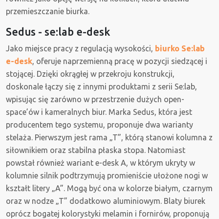
przemieszczanie biurka.
Sedus - se:lab e-desk
Jako miejsce pracy z regulacją wysokości,
biurko Se:lab
e-desk
, oferuje naprzemienną pracę w pozycji siedzącej i
stojącej. Dzięki okrągłej w przekroju konstrukcji,
doskonale łączy się z innymi produktami z serii Se:lab,
wpisując się zarówno w przestrzenie dużych open-
space’ów i kameralnych biur. Marka Sedus, która jest
producentem tego systemu, proponuje dwa warianty
stelaża. Pierwszym jest rama „T”, którą stanowi kolumna z
siłownikiem oraz stabilna płaska stopa. Natomiast
powstał również wariant e-desk A, w którym ukryty w
kolumnie silnik podtrzymują promieniście ułożone nogi w
kształt litery „A”. Mogą być ona w kolorze białym, czarnym
oraz w nodze „T” dodatkowo aluminiowym. Blaty biurek
oprócz bogatej kolorystyki melamin i fornirów, proponują