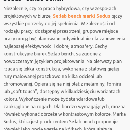
Niezależnie, czy to praca hybrydowa, czy w zespołach
projektowych w biurze,
Se:lab bench marki Sedus
łączy
wszystkie potrzeby do jej spełnienia. W zależności od
rodzaju pracy, dostępnej przestrzeni, grupowe miejsca
pracy mogą być planowane indywidualnie dla zapewnienia
najlepszej efektywności i dobrej atmosfery. Cechy
konstrukcyjne biurek Se:lab bench, są zgodne z
nowoczesnym językiem projektowania. Na pierwszy plan
rzuca się lekka konstrukcja, wykonana z stalowej giętej
rury malowanej proszkowo na kilka odcieni lub
chromowanej. Opiera się na niej blat z melaminy, forniru
lub „soft touch”, dostępny w kilkudziesięciu wariantach
koloru. Wykończenie może być standardowe lub
zaokrąglone na rogach. Dla bardzo wymagających, można
również wykonać obrzeże w kontrastowym kolorze. Marka
Sedus, która jest producentem Se:lab bench proponuje
również jako opcję wersję na kółkach, która ułatwia