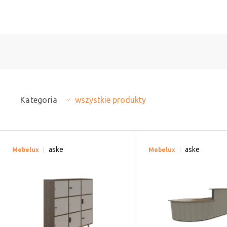
Kategoria
wszystkie produkty
aske
aske
Mebelux
Mebelux