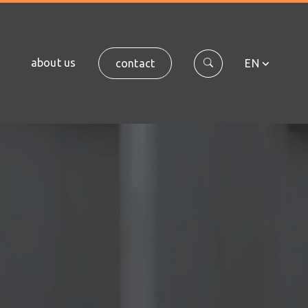
about us
contact
EN