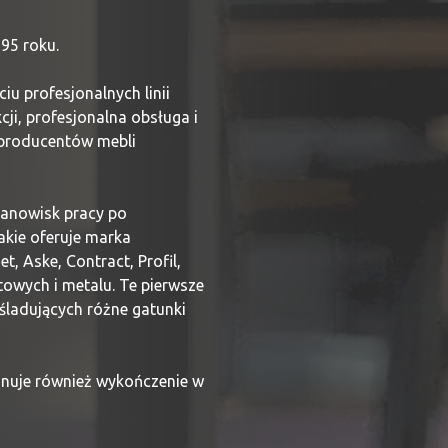
95 roku.
u profesjonalnych linii
ji, profesjonalna obsługa i
 producentów mebli
tanowisk pracy po
akie oferuje marka
t, Aske, Contract, Profil,
towych i metalu. Te pierwsze
aśladujących różne gatunki
onuje również wykończenie w
wiązań.