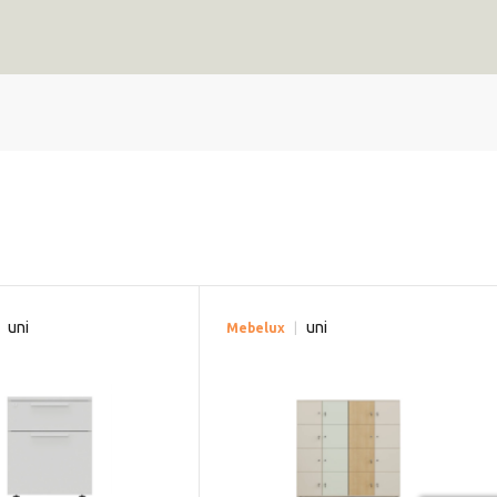
uni
uni
Mebelux