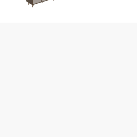
trito
brand
Mebelux
Mebelux
blocks
aske
Mebelux
Mebelux