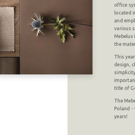
office sy
located i
and empl
various s
Mebelux i
the mater
This year
design, c
simplicit
importan
title of 
The Mebel
Poland -
years!