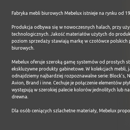
Fabryka mebli biurowych Mebelux istnieje na rynku od 19
Produkcja odbywa się w nowoczesnych halach, przy użyci
technologicznych. Jakość materiałów użytych do produkc
poziom sprzedaży stawiają markę w czołówce polskich
biurowych.
Mebelux oferuje szeroką gamę systemów od prostych s
ekskluzywne produkty gabinetowe. W kolekcjach mebli, j
odnajdziemy najbardziej rozpoznawalne serie: Block’s, Ne
Avion, Brand i inne. Cechuje je połączenie elementów pły
występują w szerokiej palecie kolorów jednolitych lub n
drewna.
Dla osób ceniących szlachetne materiały, Mebelux prop
okleinie naturalnej, co podnosi prestiż oferowanych roz